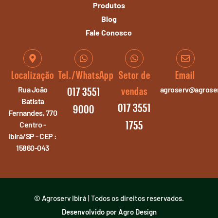
Produtos
Blog
Fale Conosco
Localização
Tel./WhatsApp
Setor de
Email
Rua João
agroserv@agroser
vendas
017 3551
Batista
017 3551
9000
Fernandes, 770
Centro -
1755
Ibirá/SP - CEP :
15860-043
© Agroserv Ibirá | Todos os direitos reservados.
Desenvolvido por Agro Design