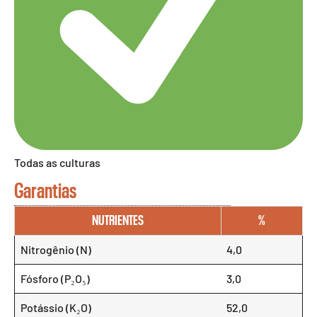
Todas as culturas
Garantias
NUTRIENTES
%
Nitrogênio (N)
4,0
Fósforo (P₂O₅)
3,0
Potássio (K₂O)
52,0