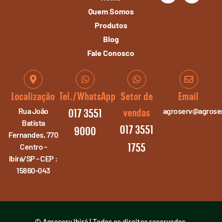
Quem Somos
Produtos
Blog
Fale Conosco
Localização
Tel./WhatsApp
Setor de
Email
Rua João
agroserv@agroser
vendas
017 3551
Batista
017 3551
9000
Fernandes, 770
Centro -
1755
Ibirá/SP - CEP :
15860-043
© Agroserv Ibirá | Todos os direitos reservados.